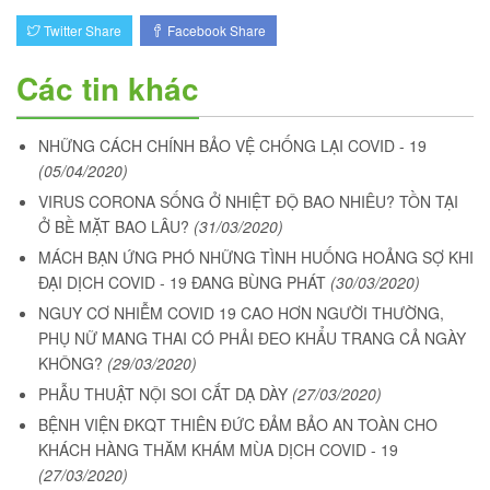
Twitter Share
Facebook Share
Các tin khác
NHỮNG CÁCH CHÍNH BẢO VỆ CHỐNG LẠI COVID - 19
(05/04/2020)
VIRUS CORONA SỐNG Ở NHIỆT ĐỘ BAO NHIÊU? TỒN TẠI
Ở BỀ MẶT BAO LÂU?
(31/03/2020)
MÁCH BẠN ỨNG PHÓ NHỮNG TÌNH HUỐNG HOẢNG SỢ KHI
ĐẠI DỊCH COVID - 19 ĐANG BÙNG PHÁT
(30/03/2020)
NGUY CƠ NHIỄM COVID 19 CAO HƠN NGƯỜI THƯỜNG,
PHỤ NỮ MANG THAI CÓ PHẢI ĐEO KHẨU TRANG CẢ NGÀY
KHÔNG?
(29/03/2020)
PHẪU THUẬT NỘI SOI CẮT DẠ DÀY
(27/03/2020)
BỆNH VIỆN ĐKQT THIÊN ĐỨC ĐẢM BẢO AN TOÀN CHO
KHÁCH HÀNG THĂM KHÁM MÙA DỊCH COVID - 19
(27/03/2020)