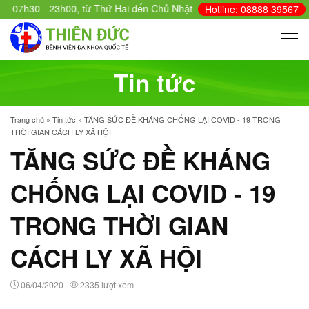
7h30 - 23h00, từ Thứ Hai đến Chủ Nhật - Cấp cứu: 24/24.
Hotline: 08888 39567
Tin tức
Trang chủ
»
Tin tức
»
TĂNG SỨC ĐỀ KHÁNG CHỐNG LẠI COVID - 19 TRONG
THỜI GIAN CÁCH LY XÃ HỘI
TĂNG SỨC ĐỀ KHÁNG
CHỐNG LẠI COVID - 19
TRONG THỜI GIAN
CÁCH LY XÃ HỘI
06/04/2020
2335 lượt xem