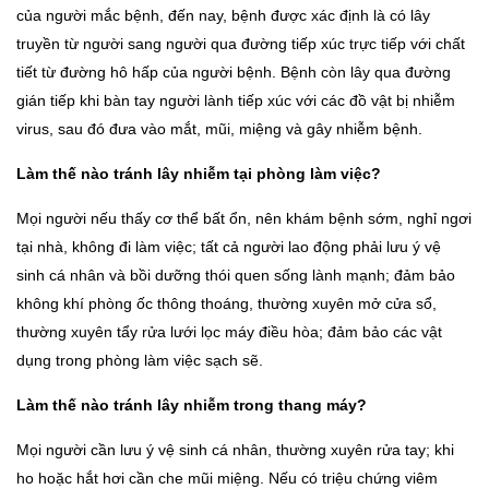
của người mắc bệnh, đến nay, bệnh được xác định là có lây
truyền từ người sang người qua đường tiếp xúc trực tiếp với chất
tiết từ đường hô hấp của người bệnh. Bệnh còn lây qua đường
gián tiếp khi bàn tay người lành tiếp xúc với các đồ vật bị nhiễm
virus, sau đó đưa vào mắt, mũi, miệng và gây nhiễm bệnh.
Làm thế nào tránh lây nhiễm tại phòng làm việc?
Mọi người nếu thấy cơ thể bất ổn, nên khám bệnh sớm, nghỉ ngơi
tại nhà, không đi làm việc; tất cả người lao động phải lưu ý vệ
sinh cá nhân và bồi dưỡng thói quen sống lành mạnh; đảm bảo
không khí phòng ốc thông thoáng, thường xuyên mở cửa sổ,
thường xuyên tẩy rửa lưới lọc máy điều hòa; đảm bảo các vật
dụng trong phòng làm việc sạch sẽ.
Làm thế nào tránh lây nhiễm trong thang máy?
Mọi người cần lưu ý vệ sinh cá nhân, thường xuyên rửa tay; khi
ho hoặc hắt hơi cần che mũi miệng. Nếu có triệu chứng viêm