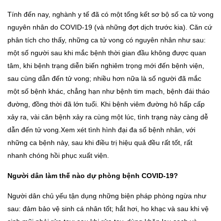
Tính đến nay, nghành y tế đã có một tổng kết sơ bộ số ca tử vong
nguyên nhân do COVID-19 (và những đợt dịch trước kia). Căn cứ
phân tích cho thấy, những ca tử vong có nguyên nhân như sau:
một số người sau khi mắc bệnh thời gian đầu không được quan
tâm, khi bệnh trạng diễn biến nghiêm trọng mới đến bệnh viện,
sau cùng dẫn đến tử vong; nhiều hơn nữa là số người đã mắc
một số bệnh khác, chẳng hạn như bệnh tim mạch, bệnh đái tháo
đường, đồng thời đã lớn tuổi. Khi bệnh viêm đường hô hấp cấp
xảy ra, vài căn bệnh xảy ra cùng một lúc, tình trạng này càng dễ
dẫn đến tử vong.Xem xét tình hình đại đa số bệnh nhân, với
những ca bệnh này, sau khi điều trị hiệu quả đều rất tốt, rất
nhanh chóng hồi phục xuất viện.
Người dân làm thế nào dự phòng bệnh COVID-19?
Người dân chủ yếu tận dụng những biện pháp phòng ngừa như
sau: đảm bảo vệ sinh cá nhân tốt; hắt hơi, ho khạc và sau khi vệ