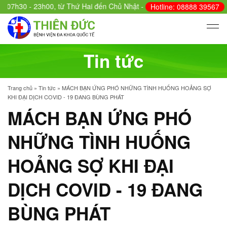
30 - 23h00, từ Thứ Hai đến Chủ Nhật - Cấp cứu: 24/24.
Hotline: 08888 39567
Tin tức
Trang chủ
»
Tin tức
»
MÁCH BẠN ỨNG PHÓ NHỮNG TÌNH HUỐNG HOẢNG SỢ
KHI ĐẠI DỊCH COVID - 19 ĐANG BÙNG PHÁT
MÁCH BẠN ỨNG PHÓ
NHỮNG TÌNH HUỐNG
HOẢNG SỢ KHI ĐẠI
DỊCH COVID - 19 ĐANG
BÙNG PHÁT