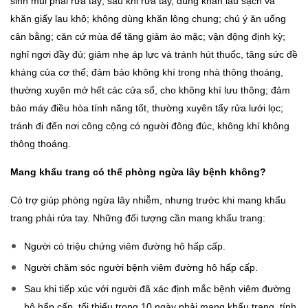
sinh mũi phải rửa tay; sau khi rửa tay, dùng khăn lau sạch và
khăn giấy lau khô; không dùng khăn lông chung; chú ý ăn uống
cân bằng; căn cứ mùa để tăng giảm áo mặc; vận động định kỳ;
nghỉ ngơi đầy đủ; giảm nhẹ áp lực và tránh hút thuốc, tăng sức đề
kháng của cơ thể; đảm bảo không khí trong nhà thông thoáng,
thường xuyên mở hết các cửa sổ, cho không khí lưu thông; đảm
bảo máy điều hòa tính năng tốt, thường xuyên tẩy rửa lưới lọc;
tránh đi đến nơi công cộng có người đông đúc, không khí không
thông thoáng.
Mang khẩu trang có thể phòng ngừa lây bệnh không?
Có trợ giúp phòng ngừa lây nhiễm, nhưng trước khi mang khẩu
trang phải rửa tay. Những đối tượng cần mang khẩu trang:
Người có triệu chứng viêm đường hô hấp cấp.
Người chăm sóc người bệnh viêm đường hô hấp cấp.
Sau khi tiếp xúc với người đã xác định mắc bệnh viêm đường
hô hấp cấp, tối thiểu trong 10 ngày phải mang khẩu trang, tính