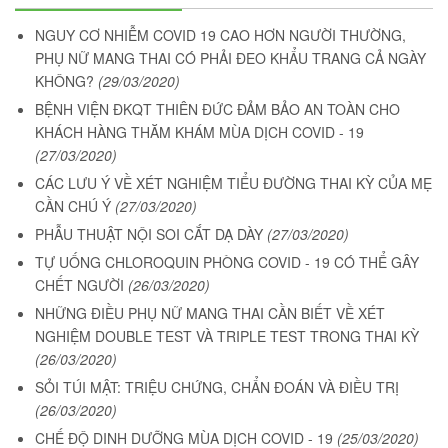
NGUY CƠ NHIỄM COVID 19 CAO HƠN NGƯỜI THƯỜNG,
PHỤ NỮ MANG THAI CÓ PHẢI ĐEO KHẨU TRANG CẢ NGÀY
KHÔNG?
(29/03/2020)
BỆNH VIỆN ĐKQT THIÊN ĐỨC ĐẢM BẢO AN TOÀN CHO
KHÁCH HÀNG THĂM KHÁM MÙA DỊCH COVID - 19
(27/03/2020)
CÁC LƯU Ý VỀ XÉT NGHIỆM TIỂU ĐƯỜNG THAI KỲ CỦA MẸ
CẦN CHÚ Ý
(27/03/2020)
PHẪU THUẬT NỘI SOI CẮT DẠ DÀY
(27/03/2020)
TỰ UỐNG CHLOROQUIN PHÒNG COVID - 19 CÓ THỂ GÂY
CHẾT NGƯỜI
(26/03/2020)
NHỮNG ĐIỀU PHỤ NỮ MANG THAI CẦN BIẾT VỀ XÉT
NGHIỆM DOUBLE TEST VÀ TRIPLE TEST TRONG THAI KỲ
(26/03/2020)
SỎI TÚI MẬT: TRIỆU CHỨNG, CHẨN ĐOÁN VÀ ĐIỀU TRỊ
(26/03/2020)
CHẾ ĐỘ DINH DƯỠNG MÙA DỊCH COVID - 19
(25/03/2020)