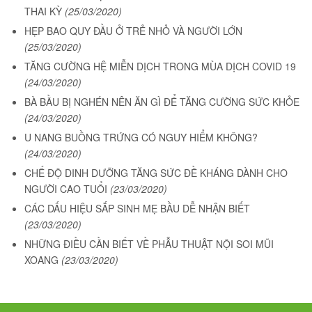
THAI KỲ
(25/03/2020)
HẸP BAO QUY ĐẦU Ở TRẺ NHỎ VÀ NGƯỜI LỚN
(25/03/2020)
TĂNG CƯỜNG HỆ MIỄN DỊCH TRONG MÙA DỊCH COVID 19
(24/03/2020)
BÀ BẦU BỊ NGHÉN NÊN ĂN GÌ ĐỂ TĂNG CƯỜNG SỨC KHỎE
(24/03/2020)
U NANG BUỒNG TRỨNG CÓ NGUY HIỂM KHÔNG?
(24/03/2020)
CHẾ ĐỘ DINH DƯỠNG TĂNG SỨC ĐỀ KHÁNG DÀNH CHO
NGƯỜI CAO TUỔI
(23/03/2020)
CÁC DẤU HIỆU SẮP SINH MẸ BẦU DỄ NHẬN BIẾT
(23/03/2020)
NHỮNG ĐIỀU CẦN BIẾT VỀ PHẪU THUẬT NỘI SOI MŨI
XOANG
(23/03/2020)