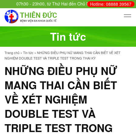
07h30 - 23h00, từ Thứ Hai đến Chủ Nhật - Cấp cứu: 24/24.
Hotline: 08888 39567
Tin tức
Trang chủ
»
Tin tức
»
NHỮNG ĐIỀU PHỤ NỮ MANG THAI CẦN BIẾT VỀ XÉT
NGHIỆM DOUBLE TEST VÀ TRIPLE TEST TRONG THAI KỲ
NHỮNG ĐIỀU PHỤ NỮ
MANG THAI CẦN BIẾT
VỀ XÉT NGHIỆM
DOUBLE TEST VÀ
TRIPLE TEST TRONG