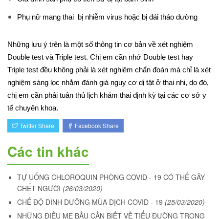
Phụ nữ mang thai bị nhiễm virus hoặc bị đái tháo đường
Những lưu ý trên là một số thông tin cơ bản về xét nghiệm
Double test và Triple test. Chị em cần nhớ Double test hay
Triple test đều không phải là xét nghiệm chẩn đoán mà chỉ là xét
nghiệm sàng lọc nhằm đánh giá nguy cơ dị tật ở thai nhi, do đó,
chị em cần phải tuân thủ lịch khám thai định kỳ tại các cơ sở y
tế chuyên khoa.
Twitter Share
Facebook Share
Các tin khác
TỰ UỐNG CHLOROQUIN PHÒNG COVID - 19 CÓ THỂ GÂY
CHẾT NGƯỜI
(26/03/2020)
CHẾ ĐỘ DINH DƯỠNG MÙA DỊCH COVID - 19
(25/03/2020)
NHỮNG ĐIỀU MẸ BẦU CẦN BIẾT VỀ TIỂU ĐƯỜNG TRONG