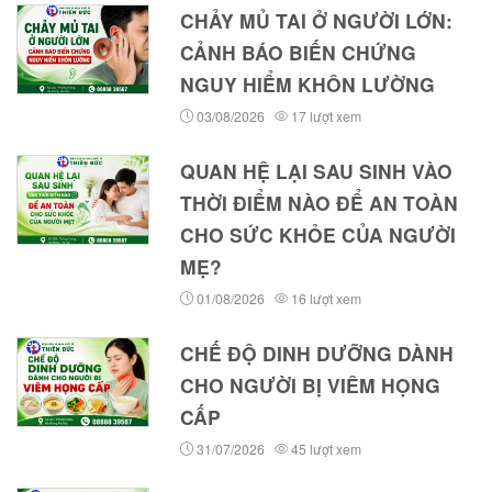
CHẢY MỦ TAI Ở NGƯỜI LỚN:
CẢNH BÁO BIẾN CHỨNG
NGUY HIỂM KHÔN LƯỜNG
03/08/2026
17 lượt xem
QUAN HỆ LẠI SAU SINH VÀO
THỜI ĐIỂM NÀO ĐỂ AN TOÀN
CHO SỨC KHỎE CỦA NGƯỜI
MẸ?
01/08/2026
16 lượt xem
CHẾ ĐỘ DINH DƯỠNG DÀNH
CHO NGƯỜI BỊ VIÊM HỌNG
CẤP
31/07/2026
45 lượt xem