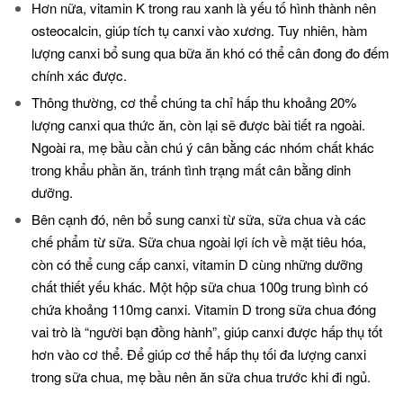
Hơn nữa, vitamin K trong rau xanh là yếu tố hình thành nên
osteocalcin, giúp tích tụ canxi vào xương. Tuy nhiên, hàm
lượng canxi bổ sung qua bữa ăn khó có thể cân đong đo đếm
chính xác được.
Thông thường, cơ thể chúng ta chỉ hấp thu khoảng 20%
lượng canxi qua thức ăn, còn lại sẽ được bài tiết ra ngoài.
Ngoài ra, mẹ bầu cần chú ý cân bằng các nhóm chất khác
trong khẩu phần ăn, tránh tình trạng mất cân bằng dinh
dưỡng.
Bên cạnh đó, nên bổ sung canxi từ sữa, sữa chua và các
chế phẩm từ sữa. Sữa chua ngoài lợi ích về mặt tiêu hóa,
còn có thể cung cấp canxi, vitamin D cùng những dưỡng
chất thiết yếu khác. Một hộp sữa chua 100g trung bình có
chứa khoảng 110mg canxi. Vitamin D trong sữa chua đóng
vai trò là “người bạn đồng hành”, giúp canxi được hấp thụ tốt
hơn vào cơ thể. Để giúp cơ thể hấp thụ tối đa lượng canxi
trong sữa chua, mẹ bầu nên ăn sữa chua trước khi đi ngủ.