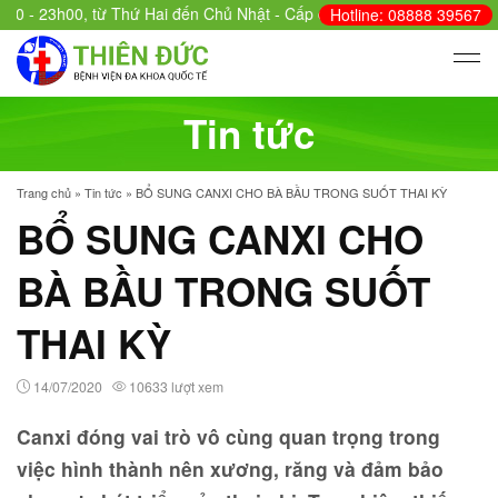
 23h00, từ Thứ Hai đến Chủ Nhật - Cấp cứu: 24/24.
Hotline: 08888 39567
Tin tức
Trang chủ
»
Tin tức
»
BỔ SUNG CANXI CHO BÀ BẦU TRONG SUỐT THAI KỲ
BỔ SUNG CANXI CHO
BÀ BẦU TRONG SUỐT
THAI KỲ
14/07/2020
10633 lượt xem
Canxi đóng vai trò vô cùng quan trọng trong
việc hình thành nên xương, răng và đảm bảo