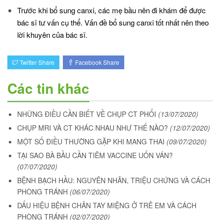
Trước khi bổ sung canxi, các mẹ bầu nên đi khám để được
bác sĩ tư vấn cụ thể. Vấn đề bổ sung canxi tốt nhất nên theo
lời khuyên của bác sĩ.
Twitter Share
Facebook Share
Các tin khác
NHỮNG ĐIỀU CẦN BIẾT VỀ CHỤP CT PHỔI
(13/07/2020)
CHỤP MRI VÀ CT KHÁC NHAU NHƯ THẾ NÀO?
(12/07/2020)
MỘT SỐ ĐIỀU THƯỜNG GẶP KHI MANG THAI
(09/07/2020)
TẠI SAO BÀ BẦU CẦN TIÊM VACCINE UỐN VÁN?
(07/07/2020)
BỆNH BẠCH HẦU: NGUYÊN NHÂN, TRIỆU CHỨNG VÀ CÁCH
PHÒNG TRÁNH
(06/07/2020)
DẤU HIỆU BỆNH CHÂN TAY MIỆNG Ở TRẺ EM VÀ CÁCH
PHÒNG TRÁNH
(02/07/2020)