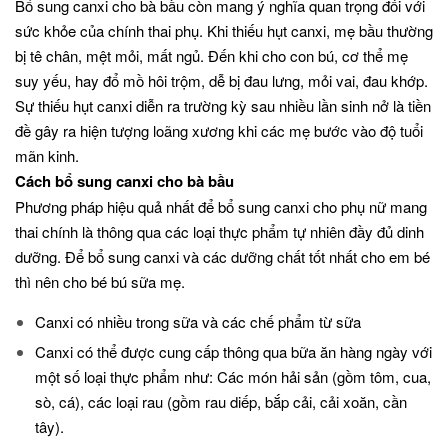
Bổ sung canxi cho bà bầu còn mang ý nghĩa quan trọng đối với
sức khỏe của chính thai phụ. Khi thiếu hụt canxi, mẹ bầu thường
bị tê chân, mệt mỏi, mất ngủ. Đến khi cho con bú, cơ thể mẹ
suy yếu, hay đổ mồ hôi trộm, dễ bị đau lưng, mỏi vai, đau khớp.
Sự thiếu hụt canxi diễn ra trường kỳ sau nhiều lần sinh nở là tiền
đề gây ra hiện tượng loãng xương khi các mẹ bước vào độ tuổi
mãn kinh.
Cách bổ sung canxi cho bà bầu
Phương pháp hiệu quả nhất để bổ sung canxi cho phụ nữ mang
thai chính là thông qua các loại thực phẩm tự nhiên đầy đủ dinh
dưỡng. Để bổ sung canxi và các dưỡng chất tốt nhất cho em bé
thì nên cho bé bú sữa mẹ.
Canxi có nhiều trong sữa và các chế phẩm từ sữa
Canxi có thể được cung cấp thông qua bữa ăn hàng ngày với
một số loại thực phẩm như: Các món hải sản (gồm tôm, cua,
sò, cá), các loại rau (gồm rau diếp, bắp cải, cải xoăn, cần
tây).