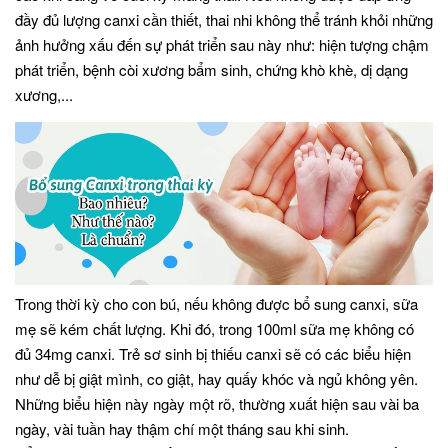
đầy đủ lượng canxi cần thiết, thai nhi không thể tránh khỏi những
ảnh hưởng xấu đến sự phát triển sau này như: hiện tượng chậm
phát triển, bệnh còi xương bẩm sinh, chứng khò khè, dị dạng
xương,...
Trong thời kỳ cho con bú, nếu không được bổ sung canxi, sữa
mẹ sẽ kém chất lượng. Khi đó, trong 100ml sữa mẹ không có
đủ 34mg canxi. Trẻ sơ sinh bị thiếu canxi sẽ có các biểu hiện
như dễ bị giật mình, co giật, hay quấy khóc và ngủ không yên.
Những biểu hiện này ngày một rõ, thường xuất hiện sau vài ba
ngày, vài tuần hay thậm chí một tháng sau khi sinh.