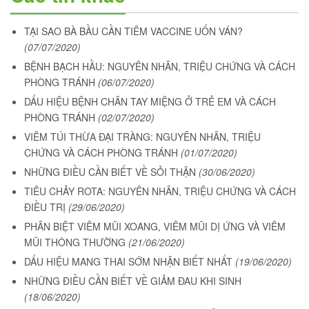
TẠI SAO BÀ BẦU CẦN TIÊM VACCINE UỐN VÁN?
(07/07/2020)
BỆNH BẠCH HẦU: NGUYÊN NHÂN, TRIỆU CHỨNG VÀ CÁCH
PHÒNG TRÁNH
(06/07/2020)
DẤU HIỆU BỆNH CHÂN TAY MIỆNG Ở TRẺ EM VÀ CÁCH
PHÒNG TRÁNH
(02/07/2020)
VIÊM TÚI THỪA ĐẠI TRÀNG: NGUYÊN NHÂN, TRIỆU
CHỨNG VÀ CÁCH PHÒNG TRÁNH
(01/07/2020)
NHỮNG ĐIỀU CẦN BIẾT VỀ SỎI THẬN
(30/06/2020)
TIÊU CHẢY ROTA: NGUYÊN NHÂN, TRIỆU CHỨNG VÀ CÁCH
ĐIỀU TRỊ
(29/06/2020)
PHÂN BIỆT VIÊM MŨI XOANG, VIÊM MŨI DỊ ỨNG VÀ VIÊM
MŨI THÔNG THƯỜNG
(21/06/2020)
DẤU HIỆU MANG THAI SỚM NHẬN BIẾT NHẤT
(19/06/2020)
NHỮNG ĐIỀU CẦN BIẾT VỀ GIẢM ĐAU KHI SINH
(18/06/2020)