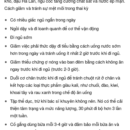
khô, đậu Hà Lan, ngũ cốc tăng cường chất sắt và nước ép mận.
Cách giảm và tránh sự mệt mỏi trong thai kỳ
Có nhiều giấc ngủ ngắn trong ngày
Ngồi dậy và đi loanh quanh để cơ thể vận động
Đi ngủ sớm
Giảm việc phải thức dậy đi tiểu bằng cách uống nước sớm
hơn trong ngày và tránh uống ít nhất 2 giờ trước khi đi ngủ.
Giảm thiểu chứng ợ nóng vào ban đêm bằng cách không ăn
ngay trước khi đi ngủ (trước 2-3 giờ).
Duỗi cơ chân trước khi đi ngủ để tránh chuột rút ở chân và
kết hợp các loại thực phẩm giàu kali, như chuối, đào, kiwi,
khoai tây và rau xanh trong chế độ ăn uống
Tập thể dục, trừ khi bác sĩ khuyên không nên. Nó có thể cải
thiện tâm trạng và mức năng lượng, 30 phút đi bộ hơn 3 lần
một tuần.
Cố gắng dùng bữa mỗi 3-4 giờ và đảm bảo mỗi bữa ăn và