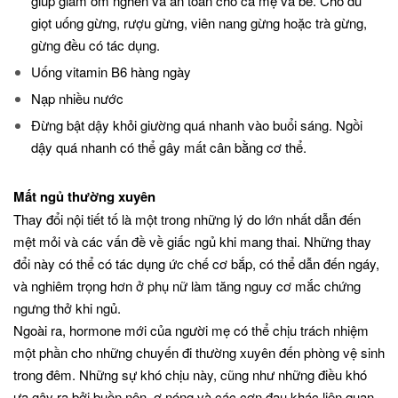
giúp giảm ốm nghén và an toàn cho cả mẹ và bé. Cho dù
giọt uống gừng, rượu gừng, viên nang gừng hoặc trà gừng,
gừng đều có tác dụng.
Uống vitamin B6 hàng ngày
Nạp nhiều nước
Đừng bật dậy khỏi giường quá nhanh vào buổi sáng. Ngồi
dậy quá nhanh có thể gây mất cân bằng cơ thể.
Mất ngủ thường xuyên
Thay đổi nội tiết tố là một trong những lý do lớn nhất dẫn đến
mệt mỏi và các vấn đề về giấc ngủ khi mang thai. Những thay
đổi này có thể có tác dụng ức chế cơ bắp, có thể dẫn đến ngáy,
và nghiêm trọng hơn ở phụ nữ làm tăng nguy cơ mắc chứng
ngưng thở khi ngủ.
Ngoài ra, hormone mới của người mẹ có thể chịu trách nhiệm
một phần cho những chuyến đi thường xuyên đến phòng vệ sinh
trong đêm. Những sự khó chịu này, cũng như những điều khó
ưa gây ra bởi buồn nôn, ợ nóng và các cơn đau khác liên quan