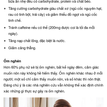
bữa ăn nhẹ đều có carbohydrate, protein và chất béo.
Tăng cường carbohydrate giàu chất xơ (ngũ cốc nguyên hạt,
rau có tinh bột, trái cây) và giảm thiểu đồ ngọt và ngũ cốc
tinh chế.
Tránh caffeine nếu có thể (200mg được coi là tối đa mỗi
ngày).
Tăng nạp chất lỏng, đặc biệt là nước.
Giảm căng thẳng.
Ốm nghén
Hơn 60% phụ nữ sẽ bị ốm nghén, bất kể ngày đêm, cảm giác
muốn nôn này không hề hiếm thấy. Ốm nghén khác nhau ở mỗi
người; một số chỉ cảm thấy muốn nôn, và số khác thì nôn thật.
Đáng chú ý là các nhà nghiên cứu vẫn không thể xác định chính
xác những gì thực sự gây ra ốm nghén.