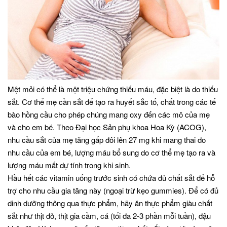
Mệt mỏi có thể là một triệu chứng thiếu máu, đặc biệt là do thiếu
sắt. Cơ thể mẹ cần sắt để tạo ra huyết sắc tố, chất trong các tế
bào hồng cầu cho phép chúng mang oxy đến các mô của mẹ
và cho em bé. Theo Đại học Sản phụ khoa Hoa Kỳ (ACOG),
nhu cầu sắt của mẹ tăng gấp đôi lên 27 mg khi mang thai do
nhu cầu của em bé, lượng máu bổ sung do cơ thể mẹ tạo ra và
lượng máu mất dự tính trong khi sinh.
Hầu hết các vitamin uống trước sinh có chứa đủ chất sắt để hỗ
trợ cho nhu cầu gia tăng này (ngoại trừ kẹo gummies). Để có đủ
dinh dưỡng thông qua thực phẩm, hãy ăn thực phẩm giàu chất
sắt như thịt đỏ, thịt gia cầm, cá (tối đa 2-3 phần mỗi tuần), đậu