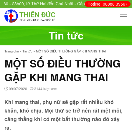
3h00, từ Thứ Hai đến Chủ Nhật - Cấp cứu: 24/24.
Hotline: 08888 39567
Tin tức
Trang chủ
»
Tin tức
»
MỘT SỐ ĐIỀU THƯỜNG GẶP KHI MANG THAI
MỘT SỐ ĐIỀU THƯỜNG
GẶP KHI MANG THAI
09/07/2020
3144 lượt xem
Khi mang thai, phụ nữ sẽ gặp rất nhiều khó
khăn, khó chịu. Mọi thứ sẽ trở nên rất mệt mỏi,
căng thẳng khi có một bất thường nào đó xảy
ra.