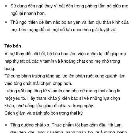
Sử dụng đèn ngủ thay vì bật đèn trong phòng tắm sẽ giúp mẹ
ngủ lại nhanh hơn.
Thử ngồi thiền để làm não bộ an yên và làm dịu thần kinh của
mẹ. Lên mạng để có một số lựa chọn hòa giải tuyệt vời.
Táo bón
Vì sự thay đổi nội tiết, hệ tiêu hóa làm việc chậm lại để giúp mẹ
hấp thụ tất cả các vitamin và khoáng chất cho mẹ nhỏ trong
bụng.
Tử cung bành trướng tăng áp lực lên phần ruột xung quanh làm
việc tống chất thải chậm chạp hơn.
Lượng sắt nạp tăng từ vitamin cho phụ nữ mang thai cũng là
một yếu tố. Hãy tham khảo ý kiến bác sĩ về những lựa chọn
khác, như uống liều giảm đi chia ra trong ngày.
Cách giảm và tránh táo bón trong thai kỳ
Tăng cường chất xơ. Thực phẩm tốt bao gồm đậu Hà Lan,
đậu đen, đậu lăng, đậu lima, hạnh nhân, bơ, quả mọng, bánh