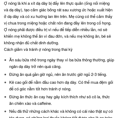
Ợ nóng là khi a xít dạ dày bị đẩy lên thực quản (ống nối miệng
và dạ dày), tạo cảm giác bỏng rát sau xương ức hoặc xuất hiện
ở dạ dày và có xu hướng lan lên trên. Mẹ cũng có thể cảm thấy
vị chua trong miệng hoặc chất nôn đang đầy lên trong cổ họng.
Ợ nóng phải được điều trị vì nếu để tiếp diễn nhiều lần, nó sẽ
khiến mẹ không thể ăn vì đau đớn, và nếu mẹ không ăn, bé sẽ
không nhận đủ chất dinh dưỡng.
Cách giảm và tránh ợ nóng trong thai kỳ
Ăn sáu bữa nhỏ trong ngày thay vì ba bữa thông thường, giúp
ngăn dạ dày trở nên quá căng.
Đừng ăn quá gần giờ ngủ, nên ăn trước giờ ngủ 2-3 tiếng.
Kê cao gối để nằm đầu cao hơn dạ dày. Có thể mua đệm gối
để có góc nằm tốt hơn tránh ợ nóng.
Đừng ăn thức ăn cay hay gây kích thích như sô cô la, thức
ăn chiên xào và caffeine.
Nếu đã thử những cách khác và không có cái nào thật sự có
tác dụng, có những loại thuốc kháng tiết được cho là an toàn