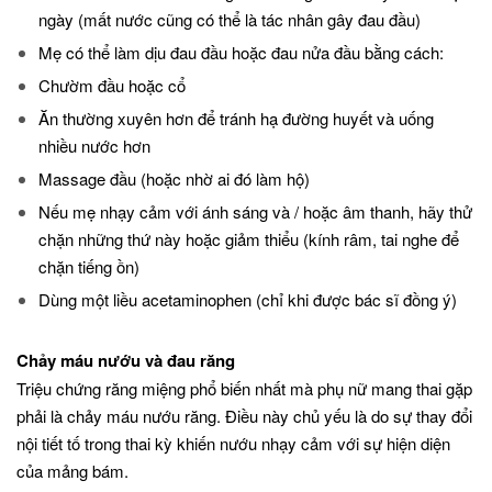
ngày (mất nước cũng có thể là tác nhân gây đau đầu)
Mẹ có thể làm dịu đau đầu hoặc đau nửa đầu bằng cách:
Chườm đầu hoặc cổ
Ăn thường xuyên hơn để tránh hạ đường huyết và uống
nhiều nước hơn
Massage đầu (hoặc nhờ ai đó làm hộ)
Nếu mẹ nhạy cảm với ánh sáng và / hoặc âm thanh, hãy thử
chặn những thứ này hoặc giảm thiểu (kính râm, tai nghe để
chặn tiếng ồn)
Dùng một liều acetaminophen (chỉ khi được bác sĩ đồng ý)
Chảy máu nướu và đau răng
Triệu chứng răng miệng phổ biến nhất mà phụ nữ mang thai gặp
phải là chảy máu nướu răng. Điều này chủ yếu là do sự thay đổi
nội tiết tố trong thai kỳ khiến nướu nhạy cảm với sự hiện diện
của mảng bám.