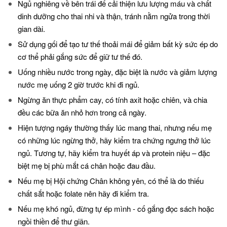
Ngủ nghiêng về bên trái để cải thiện lưu lượng máu và chất
dinh dưỡng cho thai nhi và thận, tránh nằm ngửa trong thời
gian dài.
Sử dụng gối để tạo tư thế thoải mái để giảm bất kỳ sức ép do
cơ thể phải gắng sức để giữ tư thế đó.
Uống nhiều nước trong ngày, đặc biệt là nước và giảm lượng
nước mẹ uống 2 giờ trước khi đi ngủ.
Ngừng ăn thực phẩm cay, có tính axit hoặc chiên, và chia
đều các bữa ăn nhỏ hơn trong cả ngày.
Hiện tượng ngáy thường thấy lúc mang thai, nhưng nếu mẹ
có những lúc ngừng thở, hãy kiểm tra chứng ngưng thở lúc
ngủ. Tương tự, hãy kiểm tra huyết áp và protein niệu – đặc
biệt mẹ bị phù mắt cá chân hoặc đau đầu.
Nếu mẹ bị Hội chứng Chân không yên, có thể là do thiếu
chất sắt hoặc folate nên hãy đi kiểm tra.
Nếu mẹ khó ngủ, đừng tự ép mình - cố gắng đọc sách hoặc
ngồi thiền để thư giãn.