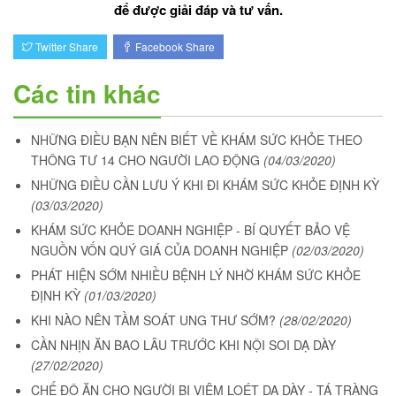
để được giải đáp và tư vấn.
Twitter Share
Facebook Share
Các tin khác
NHỮNG ĐIỀU BẠN NÊN BIẾT VỀ KHÁM SỨC KHỎE THEO
THÔNG TƯ 14 CHO NGƯỜI LAO ĐỘNG
(04/03/2020)
NHỮNG ĐIỀU CẦN LƯU Ý KHI ĐI KHÁM SỨC KHỎE ĐỊNH KỲ
(03/03/2020)
KHÁM SỨC KHỎE DOANH NGHIỆP - BÍ QUYẾT BẢO VỆ
NGUỒN VỐN QUÝ GIÁ CỦA DOANH NGHIỆP
(02/03/2020)
PHÁT HIỆN SỚM NHIỀU BỆNH LÝ NHỜ KHÁM SỨC KHỎE
ĐỊNH KỲ
(01/03/2020)
KHI NÀO NÊN TẦM SOÁT UNG THƯ SỚM?
(28/02/2020)
CẦN NHỊN ĂN BAO LÂU TRƯỚC KHI NỘI SOI DẠ DÀY
(27/02/2020)
CHẾ ĐỘ ĂN CHO NGƯỜI BỊ VIÊM LOÉT DẠ DÀY - TÁ TRÀNG