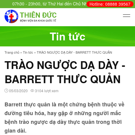
07h30 - 23h00, từ Thứ Hai đến Chủ Nhật - Cấp cứu: 24/24.
Hotline: 08888 39567
Tin tức
Trang chủ
»
Tin tức
»
TRÀO NGƯỢC DẠ DÀY - BARRETT THƯC QUẢN
TRÀO NGƯỢC DẠ DÀY -
BARRETT THƯC QUẢN
05/03/2020
3104 lượt xem
Barrett thực quản là một chứng bệnh thuộc về
đường tiêu hóa, hay gặp ở những người mắc
bệnh trào ngược dạ dày thực quản trong thời
gian dài.