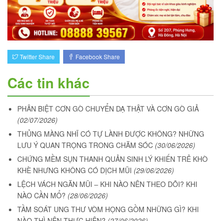
Twitter Share
Facebook Share
Các tin khác
PHÂN BIỆT CƠN GÒ CHUYỂN DẠ THẬT VÀ CƠN GÒ GIẢ
(02/07/2026)
THỦNG MÀNG NHĨ CÓ TỰ LÀNH ĐƯỢC KHÔNG? NHỮNG
LƯU Ý QUAN TRỌNG TRONG CHĂM SÓC
(30/06/2026)
CHỨNG MỀM SỤN THANH QUẢN SINH LÝ KHIẾN TRẺ KHÒ
KHÈ NHƯNG KHÔNG CÓ DỊCH MŨI
(29/06/2026)
LỆCH VÁCH NGĂN MŨI – KHI NÀO NÊN THEO DÕI? KHI
NÀO CẦN MỔ?
(28/06/2026)
TẦM SOÁT UNG THƯ VÒM HỌNG GỒM NHỮNG GÌ? KHI
NÀO THÌ NÊN THỰC HIỆN?
(27/06/2026)