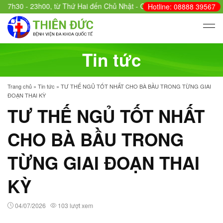
h30 - 23h00, từ Thứ Hai đến Chủ Nhật - Cấp cứu: 24/24.
Hotline: 08888 39567
Tin tức
Trang chủ
»
Tin tức
»
TƯ THẾ NGỦ TỐT NHẤT CHO BÀ BẦU TRONG TỪNG GIAI
ĐOẠN THAI KỲ
TƯ THẾ NGỦ TỐT NHẤT
CHO BÀ BẦU TRONG
TỪNG GIAI ĐOẠN THAI
KỲ
04/07/2026
103 lượt xem