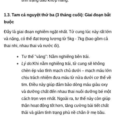
tình trạng đau khớp háng.
1.3. Tam cá nguyệt thứ ba (3 tháng cuối): Giai đoạn bắt
buộc
Đây là giai đoạn nghiêm ngặt nhất. Tử cung lúc này rất lớn
và nặng, có thể đạt trọng lượng từ 5kg - 7kg (bao gồm cả
thai nhi, nhau thai và nước ối).
Tư thế "vàng": Nằm nghiêng bên trái.
Lý do:
Khi nằm nghiêng trái, tử cung sẽ không
chèn ép vào tĩnh mạch chủ dưới – mạch máu lớn
chịu trách nhiệm đưa máu từ nửa dưới cơ thể về
tim. Điều này giúp đảm bảo dòng máu giàu oxy
và dưỡng chất đến nhau thai nuôi dưỡng bé một
cách trọn vẹn nhất. Ngoài ra, tư thế này còn giúp
thận hoạt động tốt hơn, tăng cường bài tiết chất
thải và giảm tình trạng phù nề chân ở mẹ bầu.