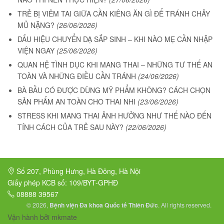
TRẺ BỊ VIÊM TAI GIỮA CẦN KIÊNG ĂN GÌ ĐỂ TRÁNH CHẢY
MỦ NẶNG?
(26/06/2026)
DẤU HIỆU CHUYỂN DẠ SẮP SINH – KHI NÀO MẸ CẦN NHẬP
VIỆN NGAY
(25/06/2026)
QUAN HỆ TÌNH DỤC KHI MANG THAI – NHỮNG TƯ THẾ AN
TOÀN VÀ NHỮNG ĐIỀU CẦN TRÁNH
(24/06/2026)
BÀ BẦU CÓ ĐƯỢC DÙNG MỸ PHẨM KHÔNG? CÁCH CHỌN
SẢN PHẨM AN TOÀN CHO THAI NHI
(23/06/2026)
STRESS KHI MANG THAI ẢNH HƯỞNG NHƯ THẾ NÀO ĐẾN
TÍNH CÁCH CỦA TRẺ SAU NÀY?
(22/06/2026)
Số 207, Phùng Hưng, Hà Đông, Hà Nội
Giấy phép KCB số: 109/BYT-GPHĐ
08888 39567
© 2026,
Bệnh viện Đa khoa Quốc tế Thiên Đức
. All rights reserved.
Vận hành bởi mkmate