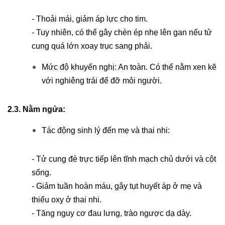
- Thoải mái, giảm áp lực cho tim.
- Tuy nhiên, có thể gây chèn ép nhẹ lên gan nếu tử
cung quá lớn xoay trục sang phải.
Mức độ khuyến nghị: An toàn. Có thể nằm xen kẽ
với nghiêng trái để đỡ mỏi người.
2.3. Nằm ngửa:
Tác động sinh lý đến mẹ và thai nhi:
- Tử cung đè trực tiếp lên tĩnh mạch chủ dưới và cột
sống.
- Giảm tuần hoàn máu, gây tụt huyết áp ở mẹ và
thiếu oxy ở thai nhi.
- Tăng nguy cơ đau lưng, trào ngược dạ dày.