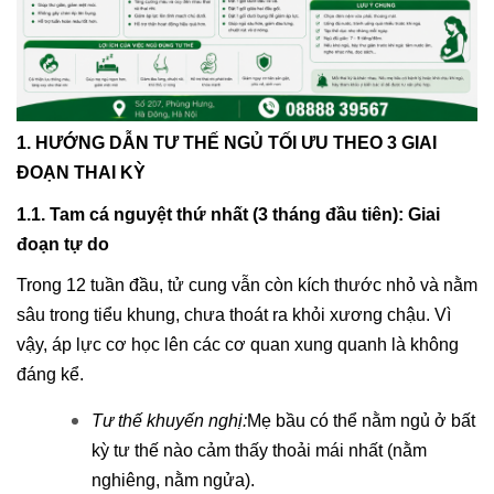
1. HƯỚNG DẪN TƯ THẾ NGỦ TỐI ƯU THEO 3 GIAI
ĐOẠN THAI KỲ
1.1. Tam cá nguyệt thứ nhất (3 tháng đầu tiên): Giai
đoạn tự do
Trong 12 tuần đầu, tử cung vẫn còn kích thước nhỏ và nằm
sâu trong tiểu khung, chưa thoát ra khỏi xương chậu. Vì
vậy, áp lực cơ học lên các cơ quan xung quanh là không
đáng kể.
Tư thế khuyến nghị:
Mẹ bầu có thể nằm ngủ ở bất
kỳ tư thế nào cảm thấy thoải mái nhất (nằm
nghiêng, nằm ngửa).