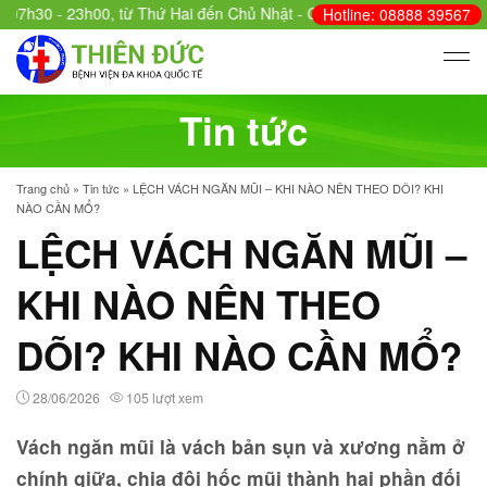
h30 - 23h00, từ Thứ Hai đến Chủ Nhật - Cấp cứu: 24/24.
Hotline: 08888 39567
Tin tức
Trang chủ
»
Tin tức
»
LỆCH VÁCH NGĂN MŨI – KHI NÀO NÊN THEO DÕI? KHI
NÀO CẦN MỔ?
LỆCH VÁCH NGĂN MŨI –
KHI NÀO NÊN THEO
DÕI? KHI NÀO CẦN MỔ?
28/06/2026
105 lượt xem
Vách ngăn mũi là vách bản sụn và xương nằm ở
chính giữa, chia đôi hốc mũi thành hai phần đối