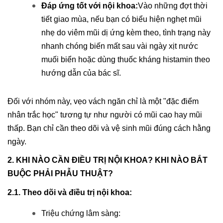
Đáp ứng tốt với nội khoa:
Vào những đợt thời
tiết giao mùa, nếu bạn có biểu hiện nghẹt mũi
nhẹ do viêm mũi dị ứng kèm theo, tình trạng này
nhanh chóng biến mất sau vài ngày xịt nước
muối biển hoặc dùng thuốc kháng histamin theo
hướng dẫn của bác sĩ.
Đối với nhóm này, vẹo vách ngăn chỉ là một "đặc điểm
nhân trắc học" tương tự như người có mũi cao hay mũi
thấp. Bạn chỉ cần theo dõi và vệ sinh mũi đúng cách hằng
ngày.
2. KHI NÀO CẦN ĐIỀU TRỊ NỘI KHOA? KHI NÀO BẮT
BUỘC PHẢI PHẪU THUẬT?
2.1. Theo dõi và điều trị nội khoa:
Triệu chứng lâm sàng: