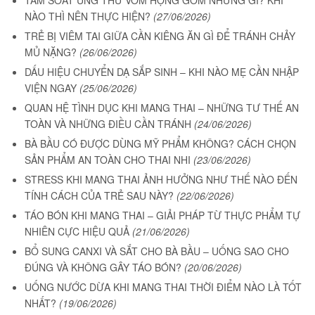
NÀO THÌ NÊN THỰC HIỆN?
(27/06/2026)
TRẺ BỊ VIÊM TAI GIỮA CẦN KIÊNG ĂN GÌ ĐỂ TRÁNH CHẢY
MỦ NẶNG?
(26/06/2026)
DẤU HIỆU CHUYỂN DẠ SẮP SINH – KHI NÀO MẸ CẦN NHẬP
VIỆN NGAY
(25/06/2026)
QUAN HỆ TÌNH DỤC KHI MANG THAI – NHỮNG TƯ THẾ AN
TOÀN VÀ NHỮNG ĐIỀU CẦN TRÁNH
(24/06/2026)
BÀ BẦU CÓ ĐƯỢC DÙNG MỸ PHẨM KHÔNG? CÁCH CHỌN
SẢN PHẨM AN TOÀN CHO THAI NHI
(23/06/2026)
STRESS KHI MANG THAI ẢNH HƯỞNG NHƯ THẾ NÀO ĐẾN
TÍNH CÁCH CỦA TRẺ SAU NÀY?
(22/06/2026)
TÁO BÓN KHI MANG THAI – GIẢI PHÁP TỪ THỰC PHẨM TỰ
NHIÊN CỰC HIỆU QUẢ
(21/06/2026)
BỔ SUNG CANXI VÀ SẮT CHO BÀ BẦU – UỐNG SAO CHO
ĐÚNG VÀ KHÔNG GÂY TÁO BÓN?
(20/06/2026)
UỐNG NƯỚC DỪA KHI MANG THAI THỜI ĐIỂM NÀO LÀ TỐT
NHẤT?
(19/06/2026)