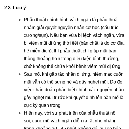
2.3. Lưu ý:
Phẫu thuật chỉnh hình vách ngăn là phẫu thuật
nhằm giải quyết nguyên nhân cơ học (cấu trúc
xương/sụn). Nếu bạn vừa bị lệch vách ngăn, vừa
bị viêm mũi dị ứng thời tiết (bản chất là do cơ địa,
hệ miễn dịch), thì phẫu thuật chỉ giúp mũi bạn
thông thoáng hơn trong điều kiện bình thường,
chứ không thể chữa khỏi bệnh viêm mũi dị ứng.
Sau mổ, khi gặp tác nhân dị ứng, niêm mạc cuốn
mũi vẫn có thể sưng nề và gây nghẹt mũi. Do đó,
việc chẩn đoán phân biệt chính xác nguyên nhân
gây nghẹt mũi trước khi quyết định lên bàn mổ là
cực kỳ quan trọng.
Hiện nay, với sự phát triển của phẫu thuật nội
soi, cuộc mổ vách ngăn diễn ra rất nhẹ nhàng
trong khoảng 30 - 45 phút, không để lại sẹo bên