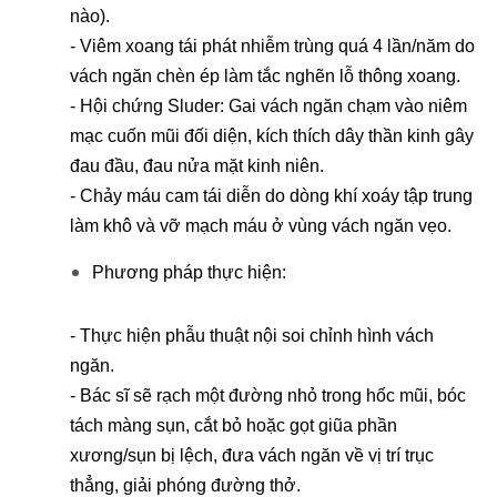
nào).
- Viêm xoang tái phát nhiễm trùng quá 4 lần/năm do
vách ngăn chèn ép làm tắc nghẽn lỗ thông xoang.
- Hội chứng Sluder: Gai vách ngăn chạm vào niêm
mạc cuốn mũi đối diện, kích thích dây thần kinh gây
đau đầu, đau nửa mặt kinh niên.
- Chảy máu cam tái diễn do dòng khí xoáy tập trung
làm khô và vỡ mạch máu ở vùng vách ngăn vẹo.
Phương pháp thực hiện:
- Thực hiện phẫu thuật nội soi chỉnh hình vách
ngăn.
- Bác sĩ sẽ rạch một đường nhỏ trong hốc mũi, bóc
tách màng sụn, cắt bỏ hoặc gọt giũa phần
xương/sụn bị lệch, đưa vách ngăn về vị trí trục
thẳng, giải phóng đường thở.