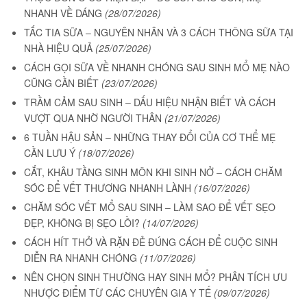
NHANH VỀ DÁNG
(28/07/2026)
TẮC TIA SỮA – NGUYÊN NHÂN VÀ 3 CÁCH THÔNG SỮA TẠI
NHÀ HIỆU QUẢ
(25/07/2026)
CÁCH GỌI SỮA VỀ NHANH CHÓNG SAU SINH MỔ MẸ NÀO
CŨNG CẦN BIẾT
(23/07/2026)
TRẦM CẢM SAU SINH – DẤU HIỆU NHẬN BIẾT VÀ CÁCH
VƯỢT QUA NHỜ NGƯỜI THÂN
(21/07/2026)
6 TUẦN HẬU SẢN – NHỮNG THAY ĐỔI CỦA CƠ THỂ MẸ
CẦN LƯU Ý
(18/07/2026)
CẮT, KHÂU TẦNG SINH MÔN KHI SINH NỞ – CÁCH CHĂM
SÓC ĐỂ VẾT THƯƠNG NHANH LÀNH
(16/07/2026)
CHĂM SÓC VẾT MỔ SAU SINH – LÀM SAO ĐỂ VẾT SẸO
ĐẸP, KHÔNG BỊ SẸO LỒI?
(14/07/2026)
CÁCH HÍT THỞ VÀ RẶN ĐẺ ĐÚNG CÁCH ĐỂ CUỘC SINH
DIỄN RA NHANH CHÓNG
(11/07/2026)
NÊN CHỌN SINH THƯỜNG HAY SINH MỔ? PHÂN TÍCH ƯU
NHƯỢC ĐIỂM TỪ CÁC CHUYÊN GIA Y TẾ
(09/07/2026)