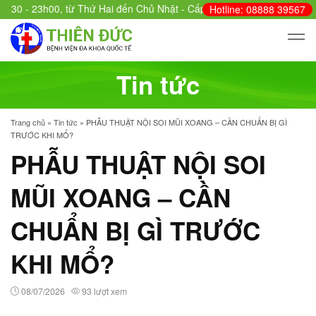
 - 23h00, từ Thứ Hai đến Chủ Nhật - Cấp cứu: 24/24.
Hotline: 08888 39567
Tin tức
Trang chủ
»
Tin tức
»
PHẪU THUẬT NỘI SOI MŨI XOANG – CẦN CHUẨN BỊ GÌ
TRƯỚC KHI MỔ?
PHẪU THUẬT NỘI SOI
MŨI XOANG – CẦN
CHUẨN BỊ GÌ TRƯỚC
KHI MỔ?
08/07/2026
93 lượt xem