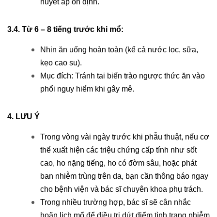
huyết áp ổn định.
3.4. Từ 6 – 8 tiếng trước khi mổ:
Nhịn ăn uống hoàn toàn (kể cả nước lọc, sữa,
kẹo cao su).
Mục đích: Tránh tai biến trào ngược thức ăn vào
phổi nguy hiểm khi gây mê.
4. LƯU Ý
Trong vòng vài ngày trước khi phẫu thuật, nếu cơ
thể xuất hiện các triệu chứng cấp tính như sốt
cao, ho nặng tiếng, ho có đờm sâu, hoặc phát
ban nhiễm trùng trên da, bạn cần thông báo ngay
cho bệnh viện và bác sĩ chuyên khoa phụ trách.
Trong nhiều trường hợp, bác sĩ sẽ cân nhắc
hoãn lịch mổ để điều trị dứt điểm tình trạng nhiễm