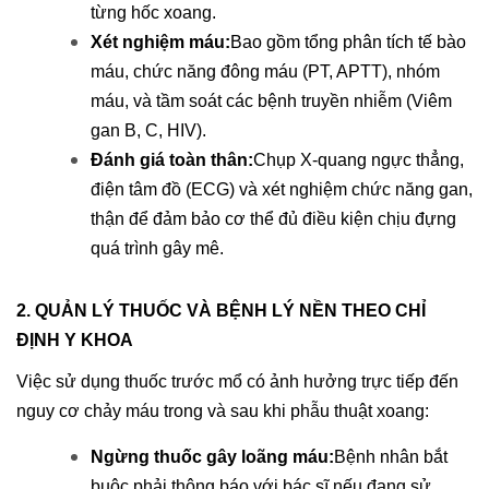
từng hốc xoang.
Xét nghiệm máu:
Bao gồm tổng phân tích tế bào
máu, chức năng đông máu (PT, APTT), nhóm
máu, và tầm soát các bệnh truyền nhiễm (Viêm
gan B, C, HIV).
Đánh giá toàn thân:
Chụp X-quang ngực thẳng,
điện tâm đồ (ECG) và xét nghiệm chức năng gan,
thận để đảm bảo cơ thể đủ điều kiện chịu đựng
quá trình gây mê.
2. QUẢN LÝ THUỐC VÀ BỆNH LÝ NỀN THEO CHỈ
ĐỊNH Y KHOA
Việc sử dụng thuốc trước mổ có ảnh hưởng trực tiếp đến
nguy cơ chảy máu trong và sau khi phẫu thuật xoang:
Ngừng thuốc gây loãng máu:
Bệnh nhân bắt
buộc phải thông báo với bác sĩ nếu đang sử