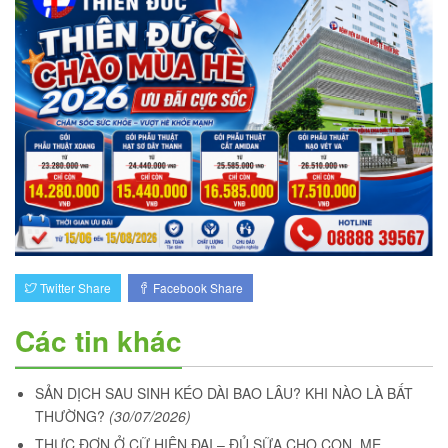
Twitter Share
Facebook Share
Các tin khác
SẢN DỊCH SAU SINH KÉO DÀI BAO LÂU? KHI NÀO LÀ BẤT
THƯỜNG?
(30/07/2026)
THỰC ĐƠN Ở CỮ HIỆN ĐẠI – ĐỦ SỮA CHO CON, MẸ