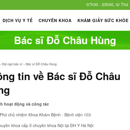
07h30 - 23h00, từ Thứ Hai
DỊCH VỤ Y TẾ
CHUYÊN KHOA
KHÁM GIẤY SỨC KHỎE
Bác sĩ Đỗ Châu Hùng
»
Đội ngũ bác sĩ
»
Bác sĩ Đỗ Châu Hùng
ng tin về Bác sĩ Đỗ Châu
ng
nh hoạt động và công tác
Phó chủ nhiệm Khoa Khám Bệnh - Bệnh viện 103
huyên khoa cấp II chuyên khoa Nội tại ĐH Y Hà Nội