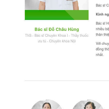
Bác sĩ 
Kinh ng
Bác sĩ H
Bác sĩ Đỗ Châu Hùng
nhiều b
thân thi
ThS - Bác sĩ Chuyên Khoa I - Thầy thuốc
ưu tú - Chuyên khoa Nội
Với chuy
đồng thờ
nhất.