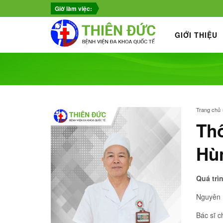
Giờ làm việc:
GIỚI THIỆU
Trang chủ
Thô
Hù
Quá trì
Nguyên 
Bác sĩ c