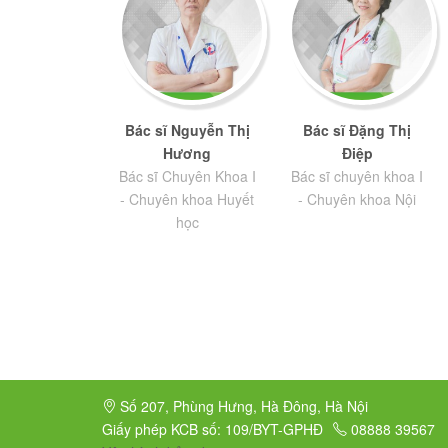
sĩ Đỗ Châu
Bác sĩ Nguyễn Thị
Bác sĩ Đặng Thị
Hùng
Hương
Điệp
ác sĩ Chuyên
Bác sĩ Chuyên Khoa I
Bác sĩ chuyên khoa I
 - Thầy thuốc
- Chuyên khoa Huyết
- Chuyên khoa Nội
 Chuyên khoa
học
Nội
Số 207, Phùng Hưng, Hà Đông, Hà Nội
Giấy phép KCB số: 109/BYT-GPHĐ
08888 39567