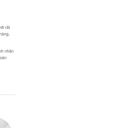
ới rất
nhàng,
ệnh nhân
toàn